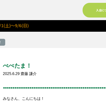
入会に
9/6(日)
！
ぺぺたま！
2025.6.29
齋藤 謙介
る
みなさん、こんにちは！