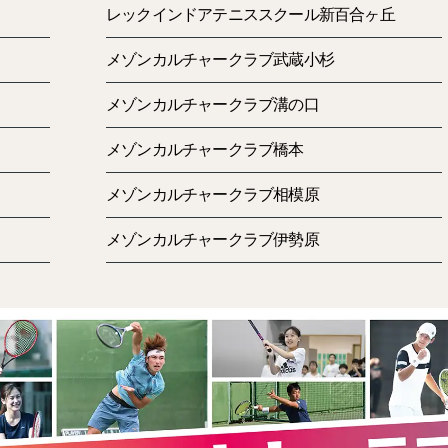
今のところパスタしかアップしていませんが、他にもいろい
レックインドアテニススクール新百合ヶ丘
メゾンカルチャークラブ武蔵小杉
というわけで、今回は「ペペたま」を作りました！
メゾンカルチャークラブ溝の口
（またパスタやないか～い！）
メゾンカルチャークラブ橋本
メゾンカルチャークラブ相模原
メゾンカルチャークラブ伊勢原