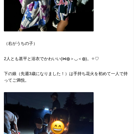
（右がうちの子）
2人とも甚平と浴衣でかわいい(⋈◍＞◡＜◍)。✧♡
下の娘（先週3歳になりました！）は手持ち花火を初めて一人で持
ってご満悦。