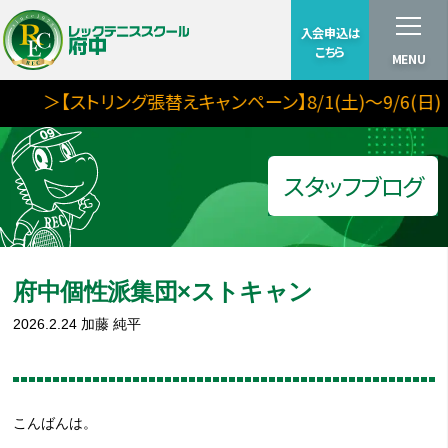
入会申込は
こちら
MENU
＞【ストリング張替えキャンペーン】8/1(土)～9/6(日)
スタッフブログ
府中個性派集団×ストキャン
2026.2.24
加藤 純平
こんばんは。