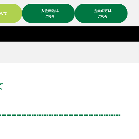
入会申込は
会員の方は
ついて
こちら
こちら
て
。