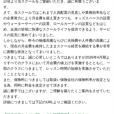
日頃より当スクールをご愛顧いただき、誠に有難うございま
す。
さて、当スクールではこれまで人員配置の見直しや業務効率化など
の企業努力により月会費を据え置きつつも、キッズスペースの設置
やウォーターサーバーの設置、ロールカーテンの設置などをはじ
め、会員の皆様に快適なスクールライフを提供できるよう、サービ
スの拡充に努めてまいりました。
しかしながら、昨今の物価高騰ならびに光熱費や人件費の高騰によ
り、現在の月会費を維持したままスクール経営を継続する事が非常
に困難な状況となってまいりました。
つきましては、誠に心苦しいところではありますが2026年4月期よ
りすべてのクラスにおいて月会費の値上げを実施するとともに、一
部のクラスにつきまして、レッスン時間の短縮を実施させていただ
くこととなりました。
また、保険料につきましては取扱い保険会社の保険料率が改定とな
る為、同時に料金を改定させて頂きます。
誠に勝手ではございますが、ご理解を賜りたくご案内をさせていた
だきます。
詳細につきましては下記のURLよりご確認ください。