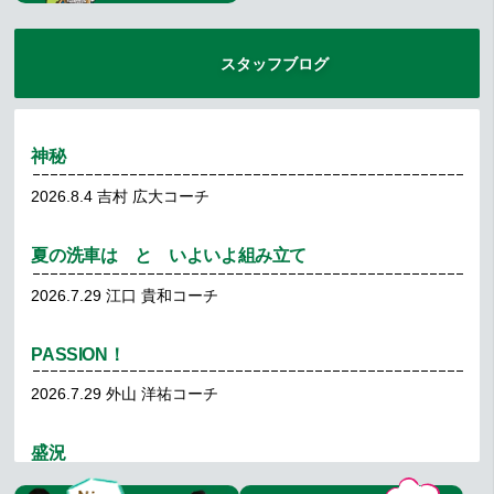
10月イベントのお知らせ
スタッフブログ
2026.7.21
イベント
8月期より閉講クラスについて
神秘
2026.7.20
2026.8.4
吉村 広大コーチ
07/19 男子ダブルスA2 結果報告
夏の洗車は と いよいよ組み立て
2026.7.19
2026.7.29
江口 貴和コーチ
夏休み特別企画！GK（ゴールデンキッズ）レッスン体
PASSION！
験会 開催！
2026.7.29
外山 洋祐コーチ
2026.7.19
盛況
2026.7.28
吉村 広大コーチ