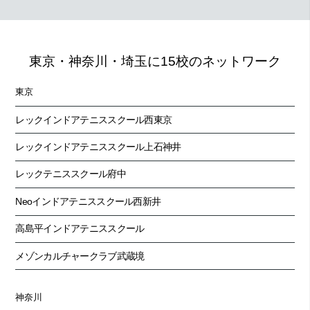
2026.7.17
黒須 岳コーチ
この暑さを上手に過ごす
東京・神奈川・埼玉に15校のネットワーク
2026.7.16
江口 貴和コーチ
東京
レックインドアテニススクール西東京
レックインドアテニススクール上石神井
レックテニススクール府中
Neoインドアテニススクール西新井
高島平インドアテニススクール
メゾンカルチャークラブ武蔵境
神奈川