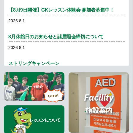
【8月9日開催】GKレッスン体験会 参加者募集中！
2026.8.1
8月休館日のお知らせと諸届退会締切について
2026.8.1
ストリングキャンペーン
2026.7.28
キャンペーン
コーチ紹介
8月ジュニア通信 「ゆめをつかめ！」
コーチ紹介
Facility
2026.7.27
レッスン
施設案内
第14回 ALL REC MIX ダブルス大会結果報告
レッスンについて
2026.7.26
レッスンについて