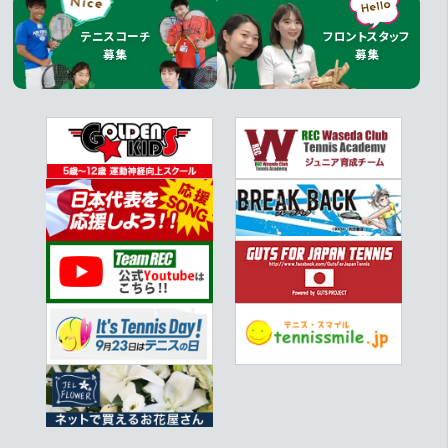
テニスコーチ
フロントスタッフ
葛飾区花火大会！
募集
募集
2026.7.27
宮田 純雄コーチ
応募ページへ
応募ページへ
GO!
GO!
夏祭りで心がほっこりした一日
2026.7.24
黒須 岳コーチ
偶然 と 完成まで、、
2026.7.23
江口 貴和コーチ
独特
2026.7.21
吉村 広大コーチ
時の流れを感じたトイ・ストーリー5