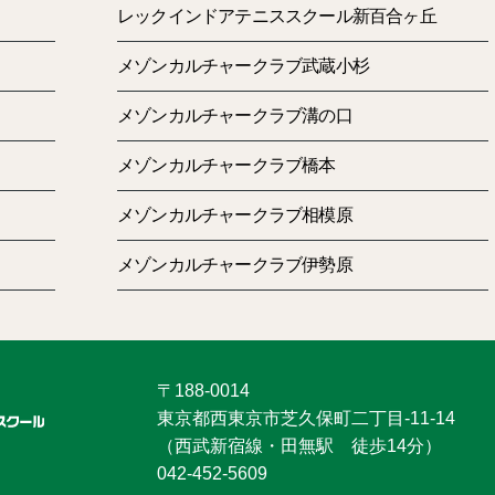
レックインドアテニススクール新百合ヶ丘
メゾンカルチャークラブ武蔵小杉
メゾンカルチャークラブ溝の口
メゾンカルチャークラブ橋本
いつもアクセスいただきありがとうございます。
メゾンカルチャークラブ相模原
メゾンカルチャークラブ伊勢原
納原でございます。
お休みの日にちいかわベーカリーの予約が取れたので行って
〒188-0014
パンのクオリティが高すぎてびっくりしました！！
東京都西東京市芝久保町二丁目-11-14
（西武新宿線・田無駅 徒歩14分）
皆様もぜひいってみてください！ちなみに私は栗まんじゅう
042-452-5609