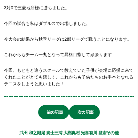
3対0で三菱地所様に勝ちました。
今回の試合も私はダブルスで出場しました。
今大会の結果から秋季リーグは2部リーグで戦うことになります。
これからもチーム一丸となって昇格目指して頑張ります！
今回、もともと違うスクールで教えていた子供が会場に応援に来て
くれたことがとても嬉しく、これからも子供たちのお手本となれる
テニスをしようと思いました！
前の記事
次の記事
武田 和之
堀尾 貴士
三浦 大樹
奥村 光喜
有川 昌宏
その他