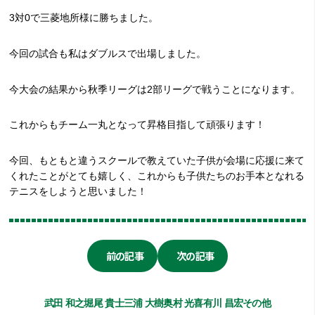
3対0で三菱地所様に勝ちました。
今回の試合も私はダブルスで出場しました。
今大会の結果から秋季リーグは2部リーグで戦うことになります。
これからもチーム一丸となって昇格目指して頑張ります！
今回、もともと違うスクールで教えていた子供が会場に応援に来て
くれたことがとても嬉しく、これからも子供たちのお手本となれる
テニスをしようと思いました！
前の記事
次の記事
武田 和之
堀尾 貴士
三浦 大樹
奥村 光喜
有川 昌宏
その他