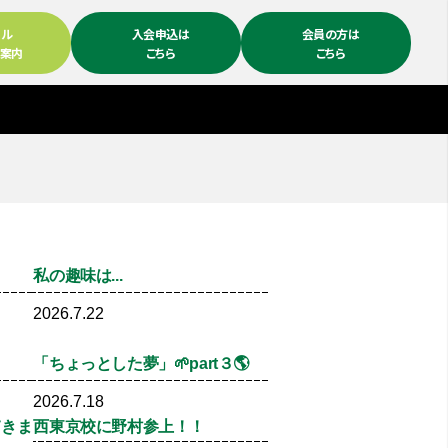
ール
入会申込は
会員の方は
ム案内
こちら
こちら
！
私の趣味は...
2026.7.22
「ちょっとした夢」🌱part３🌎
2026.7.18
てきま
西東京校に野村参上！！