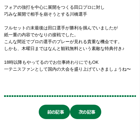
フォアの強打を中心に展開をつくる田口プロに対し
巧みな展開で相手を崩そうとする川橋選手
フルセットの末最後は田口選手が勝利を掴んでいましたが
紙一重の内容でかなりの接戦でした。
こんな間近でプロの選手のプレーが見れる貴重な機会です。
しかも、木曜日まではなんと観戦無料という素敵な特典付き
♪
18
時以降もやってるのでお仕事終わりにでも
OK
一テニスファンとして国内の大会を盛り上げていきましょうね〜
前の記事
次の記事