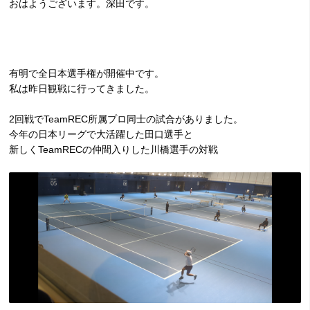
おはようございます。深田です。
有明で全日本選手権が開催中です。
私は昨日観戦に行ってきました。
2
回戦で
TeamREC
所属プロ同士の試合がありました。
今年の日本リーグで大活躍した田口選手と
新しく
TeamREC
の仲間入りした川橋選手の対戦