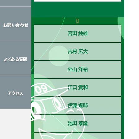
レッスン
カレンダー
お問い合わせ
宮田 純雄
お問い合わせ
吉村 広大
よくある質問
外山 洋祐
よくある質問
江口 貴和
アクセス
伊藤 達郎
アクセス
池田 泰隆