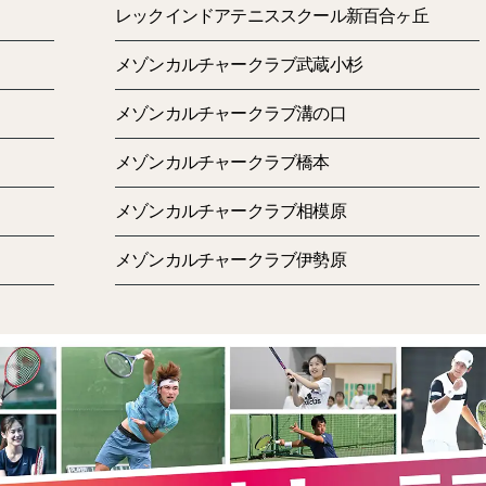
レックインドアテニススクール新百合ヶ丘
メゾンカルチャークラブ武蔵小杉
メゾンカルチャークラブ溝の口
メゾンカルチャークラブ橋本
こんにちは。
メゾンカルチャークラブ相模原
いつもご覧いただきましてありがとうございます。
毎週木曜日担当の 江口 です。
メゾンカルチャークラブ伊勢原
暦では既に秋ですが残暑がまだまだ厳しく感じます。
まだまだ、油断をできない状況なので水分補給・睡眠・食事
私です。
さて、話題はコスパ・機材にも優しい話です。
またまたロードバイクのお話です。
今回は、ホイールのリムに優しいBBBのブレーキシューに交
純正よりも若干柔らかいので当然リムへの負担も得る。