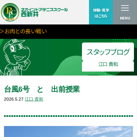
体験・見学
はこちら
MENU
お肉との長い戦い
スタッフブログ
江口 貴和
台風6号 と 出前授業
2026.5.27
江口 貴和