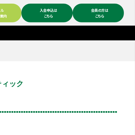
ール
入会申込は
会員の方は
ム案内
こちら
こちら
ティック