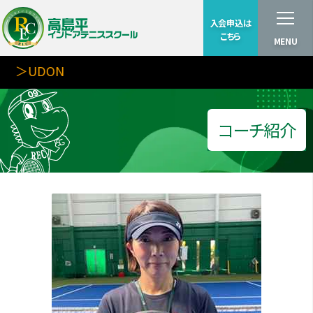
入会申込は
こちら
MENU
＞UDON
コーチ紹介