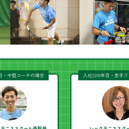
年目・中堅コーチの場合
入社2019年目・若手
アテニススクール西新井
レックテニススク