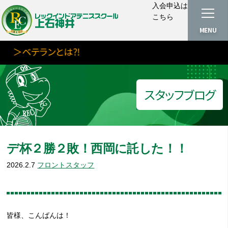
入会申込は
こちら
MENU
＞ベテランとは⁈
スタッフブログ
デ杯２勝２敗！西岡に託した！！
2026.2.7
フロントスタッフ
皆様、こんばんは！