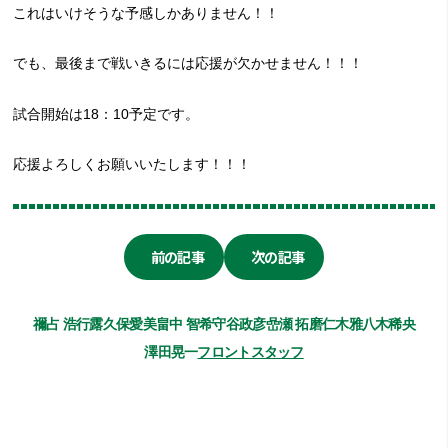
これはいけそうな予感しかありません！！
でも、最後まで戦いきるには応援が欠かせません！！！
試合開始は18：10予定です。
応援よろしくお願いいたします！！！
前の記事
次の記事
禰占 浩行
露久保愛美
畠中 智希
守谷政彦
嵒瀬 拓磨
仁木雅
八木稀央
澤田晃一
フロントスタッフ