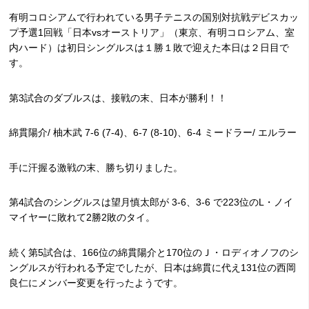
有明コロシアムで行われている
男子テニスの国別対抗戦デビスカッ
プ予選1回戦「日本vsオーストリア」（東京、有明コロシアム、室
内ハード）は初日シングルスは１勝１敗で迎えた本日は２日目で
す。
第3試合のダブルスは、接戦の末、日本が勝利！！
綿貫陽介/ 柚木武 7-6 (7-4)、6-7 (8-10)、6-4 ミードラー/ エルラー
手に汗握る激戦の末、勝ち切りました。
第4試合のシングルスは望月慎太郎が 3-6、3-6 で223位のL・ノイ
マイヤーに敗れて2勝2敗のタイ。
続く第5試合は、166位の綿貫陽介
と170位のＪ・ロディオノフ
のシ
ングルスが行われる予定でしたが、日本は綿貫に代え131位の西岡
良仁
にメンバー変更を行ったようです。