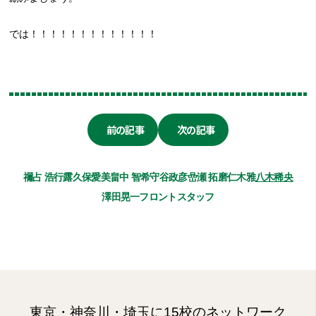
では！！！！！！！！！！！！！
前の記事
次の記事
禰占 浩行
露久保愛美
畠中 智希
守谷政彦
嵒瀬 拓磨
仁木雅
八木稀央
澤田晃一
フロントスタッフ
東京・神奈川・埼玉に15校のネットワーク