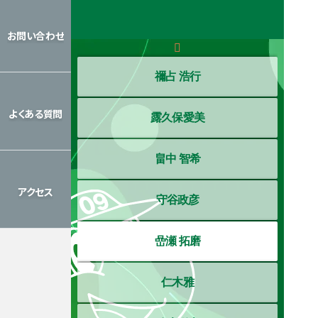
レッスン
カレンダー
お問い合わせ
お問い合わせ
禰占 浩行
よくある質問
露久保愛美
よくある質問
畠中 智希
アクセス
守谷政彦
アクセス
嵒瀬 拓磨
仁木雅