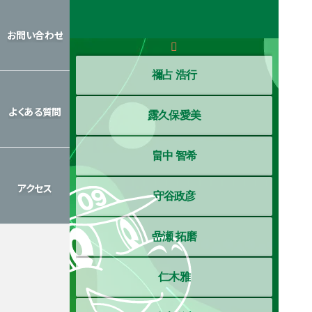
レッスン
カレンダー
お問い合わせ
お問い合わせ
禰占 浩行
よくある質問
露久保愛美
よくある質問
畠中 智希
アクセス
守谷政彦
アクセス
嵒瀬 拓磨
仁木雅